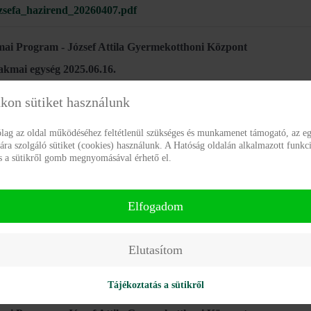
zsefa_hazirend_20260407.pdf
ai Program - József Attila Gyermekotthoni Központ
szakmai egység 2025.06.16.
zsefa-I-szakmai-egyseg-szakmai-program-
250616.pdf
kon sütiket használunk
rólag az oldal működéséhez feltétlenül szükséges és munkamenet támogató, az eg
ai Program - József Attila Gyermekotthoni Központ
a szolgáló sütiket (cookies) használunk. A Hatóság oldalán alkalmazott funkci
. szakmai egység 2025.06.16.
ás a sütikről gomb megnyomásával érhető el.
zsefa-III-szakmai-egyseg-szakmai-program-
250616.pdf
Elfogadom
ai Program - József Attila Gyermekotthoni Központ
 szakmai egység 2025.06.16.
Elutasítom
zsefa-IV-szakmai-egyseg-szakmai-program-
250616.pdf
Tájékoztatás a sütikről