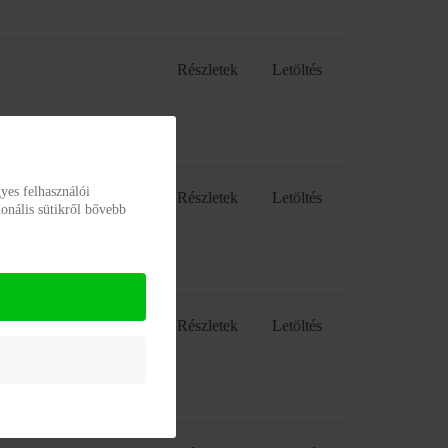
Részletek
Letöltés
yes felhasználói
Részletek
Letöltés
onális sütikről bővebb
Részletek
Letöltés