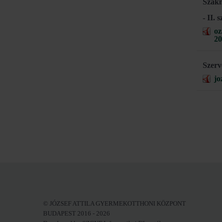
Szakm
- II.
oz
20
Szerv
jo
© JÓZSEF ATTILA GYERMEKOTTHONI KÖZPONT
BUDAPEST 2016 - 2026