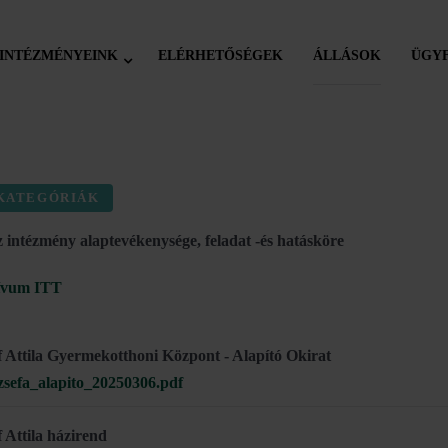
INTÉZMÉNYEINK
ELÉRHETŐSÉGEK
ÁLLÁSOK
ÜGYF
KATEGÓRIÁK
z intézmény alaptevékenysége, feladat -és hatásköre
ívum ITT
f Attila Gyermekotthoni Központ - Alapító Okirat
zsefa_alapito_20250306.pdf
f Attila házirend