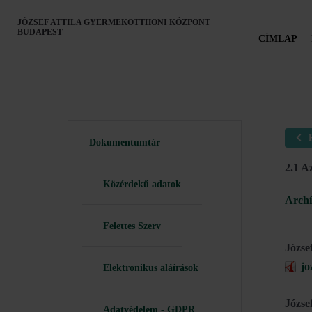
JÓZSEF ATTILA GYERMEKOTTHONI KÖZPONT
BUDAPEST
CÍMLAP
Dokumentumtár
2.1 A
Közérdekű adatok
Arch
Felettes Szerv
Józse
jo
Elektronikus aláírások
Józse
Adatvédelem - GDPR