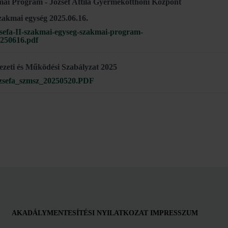
ai Program - József Attila Gyermekotthoni Központ
 szakmai egység 2025.06.16.
sefa-II-szakmai-egyseg-szakmai-program-
250616.pdf
ezeti és Működési Szabályzat 2025
zsefa_szmsz_20250520.PDF
AKADÁLYMENTESÍTÉSI NYILATKOZAT
IMPRESSZUM