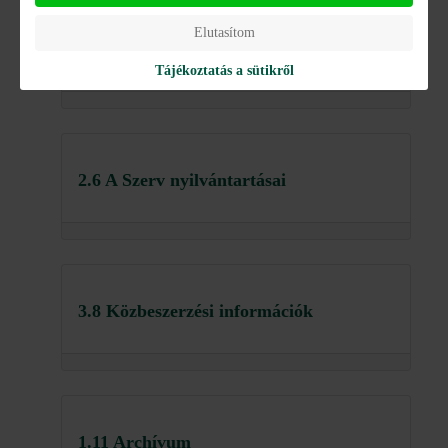
Elutasítom
2.15 Statisztikák közérdekű adatokról
Tájékoztatás a sütikről
2.6 A Szerv nyilvántartásai
3.8 Közbeszerzési információk
1.11 Archívum