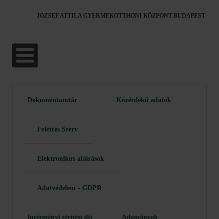
JÓZSEF ATTILA GYERMEKOTTHONI KÖZPONT BUDAPEST
Dokumentumtár
Közérdekű adatok
Felettes Szerv
Elektronikus aláírások
Adatvédelem - GDPR
Intézményi térítési díj
Adományok