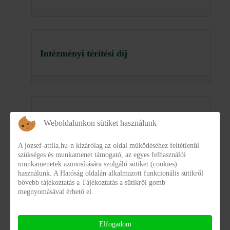
Intézményi térítési díj
2.14 Statisztikák jogszabály alapján
Weboldalunkon sütiket használunk
A jozsef-attila.hu-n kizárólag az oldal működéséhez feltétlenül
szükséges és munkamenet támogató, az egyes felhasználói
munkamenetek azonosítására szolgáló sütiket (cookies)
használunk. A Hatóság oldalán alkalmazott funkcionális sütikről
bővebb tájékoztatás a Tájékoztatás a sütikről gomb
3.4 5M feletti szerződések (Üvegzseb)
megnyomásával érhető el.
Elfogadom