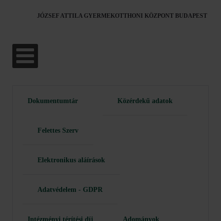
JÓZSEF ATTILA GYERMEKOTTHONI KÖZPONT BUDAPEST
Dokumentumtár
Közérdekű adatok
Felettes Szerv
Elektronikus aláírások
Adatvédelem - GDPR
Intézményi térítési díj
Adományok