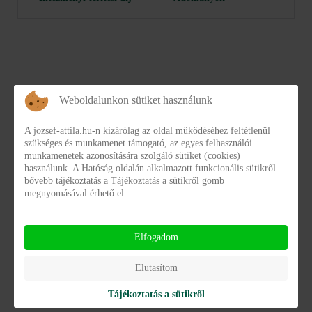
Weboldalunkon sütiket használunk
A jozsef-attila.hu-n kizárólag az oldal működéséhez feltétlenül
KATEGÓRIÁK
szükséges és munkamenet támogató, az egyes felhasználói
munkamenetek azonosítására szolgáló sütiket (cookies)
2.1 Adatvédelmi és adatbiztonsági szabályzat
használunk. A Hatóság oldalán alkalmazott funkcionális sütikről
bővebb tájékoztatás a Tájékoztatás a sütikről gomb
megnyomásával érhető el.
Adatvédelmi és adatbiztonsági szabályzat József
Attila Gyermekotthon Központ
jozsefa-adatvedelemi-es-adatbiztonsagi-
Elfogadom
szabalyzat.pdf
Elutasítom
Részletek
Letöltés
Tájékoztatás a sütikről