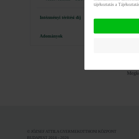
tájékoztatás a Tájékoztat
Intézményi térítési díj
Adományok
Az 5 f
lakók
Megkö
© JÓZSEF ATTILA GYERMEKOTTHONI KÖZPONT
BUDAPEST 2016 - 2026