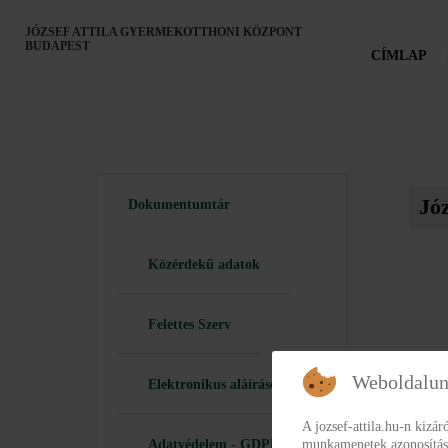
JÓZSEF ATTILA GYERMEKOTTHONI KÖZPONT
BUDAPEST
CÍMLAP
Jó
Dokumentumtár
Közérdekű adatok
Felettes Szerv
Weboldalun
Elektronikus aláírások
A jozsef-attila.hu-n kizá
Adatvédelem - GDPR
munkamenetek azonosításár