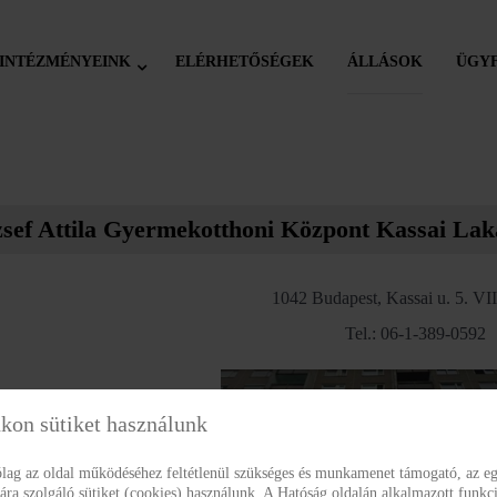
INTÉZMÉNYEINK
ELÉRHETŐSÉGEK
ÁLLÁSOK
ÜGYF
zsef Attila Gyermekotthoni Központ Kassai Lak
1042 Budapest, Kassai u. 5. VII
Tel.: 06-1-389-0592
kon sütiket használunk
rólag az oldal működéséhez feltétlenül szükséges és munkamenet támogató, az eg
a szolgáló sütiket (cookies) használunk. A Hatóság oldalán alkalmazott funkci