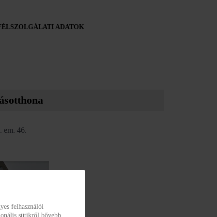
ÉLSZOLGÁLATI ADATOK
ásotthona
. em. 46.
yes felhasználói
onális sütikről bővebb