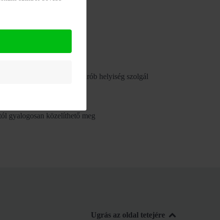
lokk, konyha, előszoba, gardrób helyiség szolgál
ól gyalogosan közelíthető meg
Ugrás az oldal tetejére